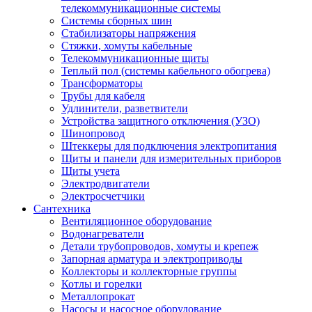
телекоммуникационные системы
Системы сборных шин
Стабилизаторы напряжения
Стяжки, хомуты кабельные
Телекоммуникационные щиты
Теплый пол (системы кабельного обогрева)
Трансформаторы
Трубы для кабеля
Удлинители, разветвители
Устройства защитного отключения (УЗО)
Шинопровод
Штеккеры для подключения электропитания
Щиты и панели для измерительных приборов
Щиты учета
Электродвигатели
Электросчетчики
Сантехника
Вентиляционное оборудование
Водонагреватели
Детали трубопроводов, хомуты и крепеж
Запорная арматура и электроприводы
Коллекторы и коллекторные группы
Котлы и горелки
Металлопрокат
Насосы и насосное оборудование