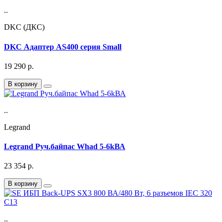
..
DKC (ДКС)
DKC Адаптер AS400 серия Small
19 290
р.
В корзину
..
Legrand
Legrand Руч.байпас Whad 5-6kВА
23 354
р.
В корзину
..