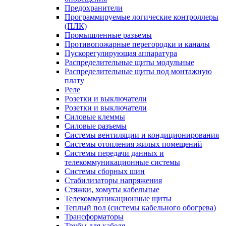
Предохранители
Программируемые логические контроллеры
(ПЛК)
Промышленные разъемы
Противопожарные перегородки и каналы
Пускорегулирующая аппаратура
Распределительные щиты модульные
Распределительные щиты под монтажную
плату
Реле
Розетки и выключатели
Розетки и выключатели
Силовые клеммы
Силовые разъемы
Системы вентиляции и кондиционирования
Системы отопления жилых помещений
Системы передачи данных и
телекоммуникационные системы
Системы сборных шин
Стабилизаторы напряжения
Стяжки, хомуты кабельные
Телекоммуникационные щиты
Теплый пол (системы кабельного обогрева)
Трансформаторы
Трубы для кабеля