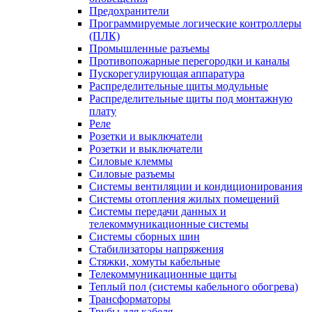
Предохранители
Программируемые логические контроллеры
(ПЛК)
Промышленные разъемы
Противопожарные перегородки и каналы
Пускорегулирующая аппаратура
Распределительные щиты модульные
Распределительные щиты под монтажную
плату
Реле
Розетки и выключатели
Розетки и выключатели
Силовые клеммы
Силовые разъемы
Системы вентиляции и кондиционирования
Системы отопления жилых помещений
Системы передачи данных и
телекоммуникационные системы
Системы сборных шин
Стабилизаторы напряжения
Стяжки, хомуты кабельные
Телекоммуникационные щиты
Теплый пол (системы кабельного обогрева)
Трансформаторы
Трубы для кабеля