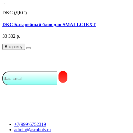
..
DKC (ДКС)
DKC Батарейный блок для SMALLC1EXT
33 332
р.
В корзину
Подписка на Email рассылку
Мы в сети
Контакты
+7(999)6752319
admin@asrobots.ru