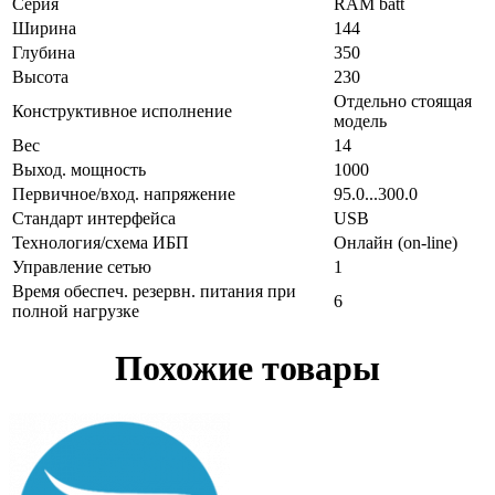
Серия
RAM batt
Ширина
144
Глубина
350
Высота
230
Отдельно стоящая
Конструктивное исполнение
модель
Вес
14
Выход. мощность
1000
Первичное/вход. напряжение
95.0...300.0
Стандарт интерфейса
USB
Технология/схема ИБП
Онлайн (on-line)
Управление сетью
1
Время обеспеч. резервн. питания при
6
полной нагрузке
Похожие товары