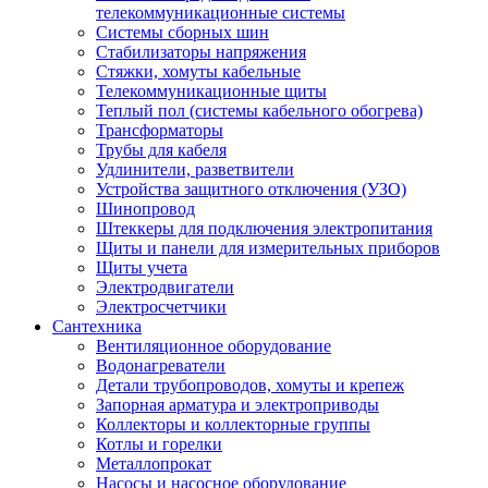
телекоммуникационные системы
Системы сборных шин
Стабилизаторы напряжения
Стяжки, хомуты кабельные
Телекоммуникационные щиты
Теплый пол (системы кабельного обогрева)
Трансформаторы
Трубы для кабеля
Удлинители, разветвители
Устройства защитного отключения (УЗО)
Шинопровод
Штеккеры для подключения электропитания
Щиты и панели для измерительных приборов
Щиты учета
Электродвигатели
Электросчетчики
Сантехника
Вентиляционное оборудование
Водонагреватели
Детали трубопроводов, хомуты и крепеж
Запорная арматура и электроприводы
Коллекторы и коллекторные группы
Котлы и горелки
Металлопрокат
Насосы и насосное оборудование