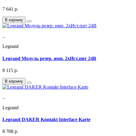
7 641
р.
В корзину
..
Legrand
Legrand Модуль резер. имп. 2хИст.пит 24В
8 115
р.
В корзину
..
Legrand
Legrand DAKER Kontakt Interface Karte
8 708
р.