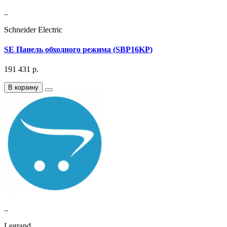
..
Schneider Electric
SE Панель обходного режима (SBP16KP)
191 431
р.
В корзину
..
Legrand