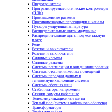
Предохранители
Программируемые логические контроллеры
(ПЛК)
Промышленные разъемы
Противопожарные перегородки и каналы
Пускорегулирующая аппаратура
Распределительные щиты модульные
Распределительные щиты под монтажную
плату
Реле
Розетки и выключатели
Розетки и выключатели
Силовые клеммы
Силовые разъемы
Системы вентиляции и кондиционирования
Системы отопления жилых помещений
Системы передачи данных и
телекоммуникационные системы
Системы сборных шин
Стабилизаторы напряжения
Стяжки, хомуты кабельные
Телекоммуникационные щиты
Теплый пол (системы кабельного обогрева)
Трансформаторы
Трубы для кабеля