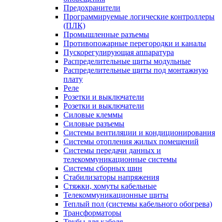
Предохранители
Программируемые логические контроллеры
(ПЛК)
Промышленные разъемы
Противопожарные перегородки и каналы
Пускорегулирующая аппаратура
Распределительные щиты модульные
Распределительные щиты под монтажную
плату
Реле
Розетки и выключатели
Розетки и выключатели
Силовые клеммы
Силовые разъемы
Системы вентиляции и кондиционирования
Системы отопления жилых помещений
Системы передачи данных и
телекоммуникационные системы
Системы сборных шин
Стабилизаторы напряжения
Стяжки, хомуты кабельные
Телекоммуникационные щиты
Теплый пол (системы кабельного обогрева)
Трансформаторы
Трубы для кабеля