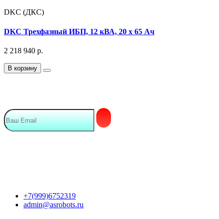
DKC (ДКС)
DKC Трехфазный ИБП, 12 кВА, 20 х 65 Ач
2 218 940
р.
В корзину
Подписка на Email рассылку
Мы в сети
Контакты
+7(999)6752319
admin@asrobots.ru