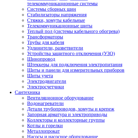
телекоммуникационные системы
Системы сборных шин
Стабилизаторы напряжения
Стяжки, хомуты кабельные
Телекоммуникационные щиты
Теплый пол (системы кабельного обогрева)
Трансформаторы
Трубы для кабеля
Удлинители, разветвители
Устройства защитного отключения (УЗО)
Шинопровод
Штеккеры для подключения электропитания
Щиты и панели для измерительных приборов
Щиты учета
Электродвигатели
Электросчетчики
Сантехника
Вентиляционное оборудование
Водонагреватели
Детали трубопроводов, хомуты и крепеж
Запорная арматура и электроприводы
Коллекторы и коллекторные группы
Котлы и горелки
Металлопрокат
Насосы и насосное оборудование