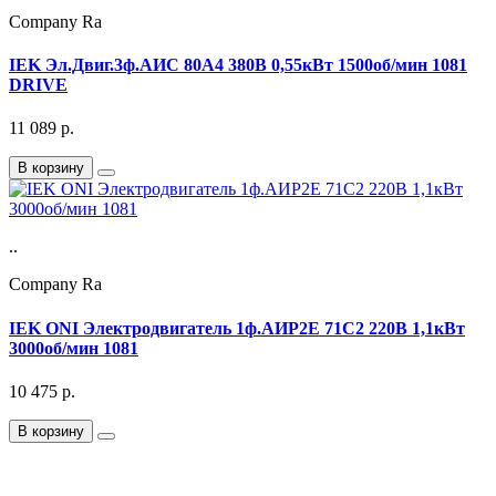
Company Ra
IEK Эл.Двиг.3ф.АИС 80A4 380В 0,55кВт 1500об/мин 1081
DRIVE
11 089
р.
В корзину
..
Company Ra
IEK ONI Электродвигатель 1ф.АИР2Е 71C2 220В 1,1кВт
3000об/мин 1081
10 475
р.
В корзину
Подписка на Email рассылку