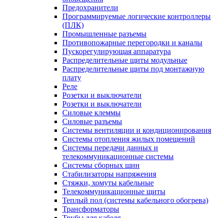
Предохранители
Программируемые логические контроллеры
(ПЛК)
Промышленные разъемы
Противопожарные перегородки и каналы
Пускорегулирующая аппаратура
Распределительные щиты модульные
Распределительные щиты под монтажную
плату
Реле
Розетки и выключатели
Розетки и выключатели
Силовые клеммы
Силовые разъемы
Системы вентиляции и кондиционирования
Системы отопления жилых помещений
Системы передачи данных и
телекоммуникационные системы
Системы сборных шин
Стабилизаторы напряжения
Стяжки, хомуты кабельные
Телекоммуникационные щиты
Теплый пол (системы кабельного обогрева)
Трансформаторы
Трубы для кабеля