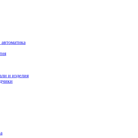
 автоматика
тия
али и изделия
одчики
на