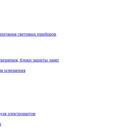
 питания световых приборов
свещения, блоки защиты ламп
ем освещения
 для электрощитов
и