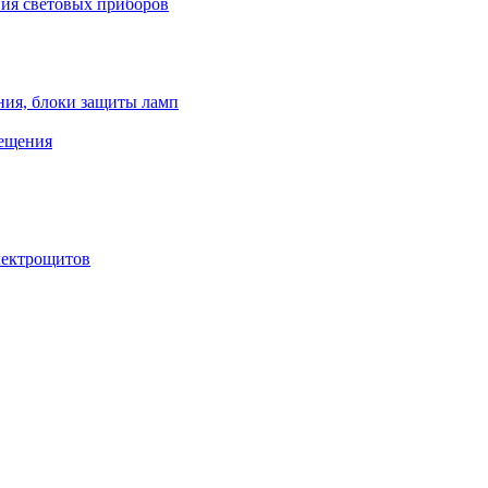
ния световых приборов
ния, блоки защиты ламп
вещения
лектрощитов