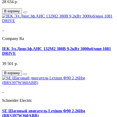
28 634
р.
В корзину
..
Company Ra
IEK Эл.Двиг.3ф.АИС 132M2 380В 9,2кВт 3000об/мин 1081
DRIVE
39 501
р.
В корзину
..
Schneider Electric
SE Шаговый двигатель Lexium Ф90 2,26Нм
(BRS397W360ABB)