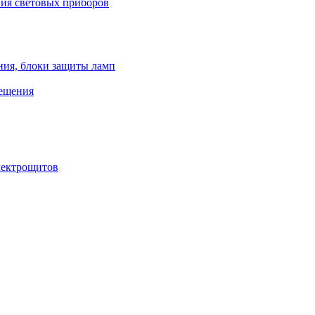
ния световых приборов
ния, блоки защиты ламп
вещения
лектрощитов