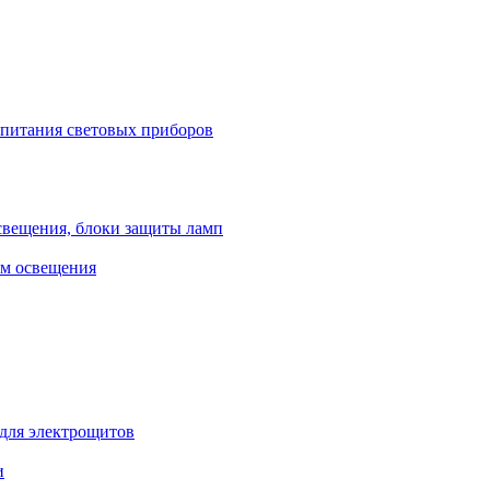
 питания световых приборов
свещения, блоки защиты ламп
ем освещения
 для электрощитов
и