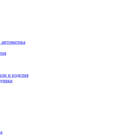
 автоматика
тия
али и изделия
одчики
на