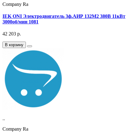
Company Ra
IEK ONI Электродвигатель 3ф.АИР 132M2 380В 11кВт
3000об/мин 1081
42 203
р.
В корзину
..
Company Ra