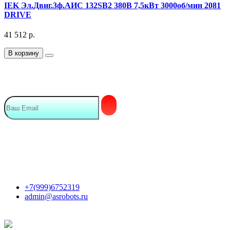
IEK Эл.Двиг.3ф.АИС 132SB2 380В 7,5кВт 3000об/мин 2081
DRIVE
41 512
р.
В корзину
Подписка на Email рассылку
Мы в сети
Контакты
+7(999)6752319
admin@asrobots.ru