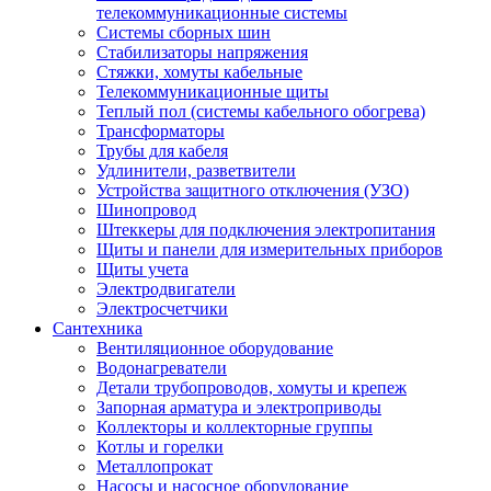
телекоммуникационные системы
Системы сборных шин
Стабилизаторы напряжения
Стяжки, хомуты кабельные
Телекоммуникационные щиты
Теплый пол (системы кабельного обогрева)
Трансформаторы
Трубы для кабеля
Удлинители, разветвители
Устройства защитного отключения (УЗО)
Шинопровод
Штеккеры для подключения электропитания
Щиты и панели для измерительных приборов
Щиты учета
Электродвигатели
Электросчетчики
Сантехника
Вентиляционное оборудование
Водонагреватели
Детали трубопроводов, хомуты и крепеж
Запорная арматура и электроприводы
Коллекторы и коллекторные группы
Котлы и горелки
Металлопрокат
Насосы и насосное оборудование