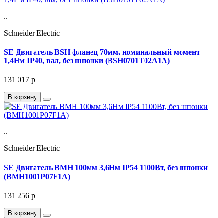
..
Schneider Electric
SE Двигатель BSH фланец 70мм, номинальный момент
1,4Нм IP40, вал, без шпонки (BSH0701T02A1A)
131 017
р.
В корзину
..
Schneider Electric
SE Двигатель BMH 100мм 3,6Нм IP54 1100Вт, без шпонки
(BMH1001P07F1A)
131 256
р.
В корзину