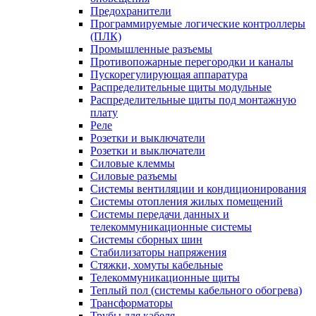
Предохранители
Программируемые логические контроллеры
(ПЛК)
Промышленные разъемы
Противопожарные перегородки и каналы
Пускорегулирующая аппаратура
Распределительные щиты модульные
Распределительные щиты под монтажную
плату
Реле
Розетки и выключатели
Розетки и выключатели
Силовые клеммы
Силовые разъемы
Системы вентиляции и кондиционирования
Системы отопления жилых помещений
Системы передачи данных и
телекоммуникационные системы
Системы сборных шин
Стабилизаторы напряжения
Стяжки, хомуты кабельные
Телекоммуникационные щиты
Теплый пол (системы кабельного обогрева)
Трансформаторы
Трубы для кабеля