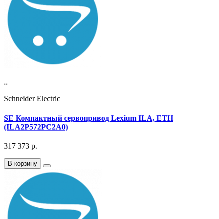
..
Schneider Electric
SE Компактный сервопривод Lexium ILA, ETH
(ILA2P572PC2A0)
317 373
р.
В корзину