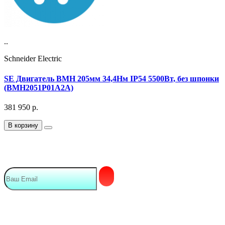
..
Schneider Electric
SE Двигатель BMH 205мм 34,4Нм IP54 5500Вт, без шпонки
(BMH2051P01A2A)
381 950
р.
В корзину
Подписка на Email рассылку
Мы в сети