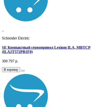
..
Schneider Electric
SE Компактный сервопривод Lexium ILA, MBTCP
(ILA2T572PB1F0)
300 797
р.
В корзину