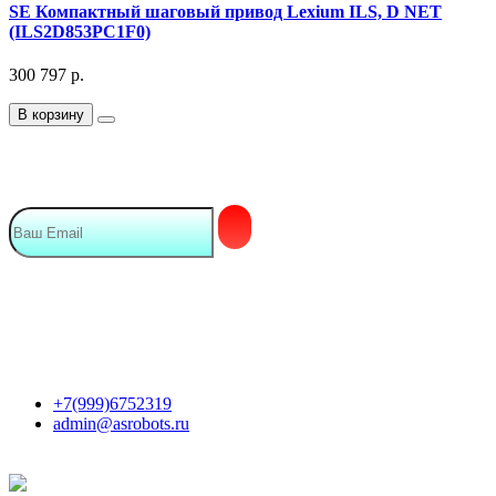
SE Компактный шаговый привод Lexium ILS, D NET
(ILS2D853PC1F0)
300 797
р.
В корзину
Подписка на Email рассылку
Мы в сети
Контакты
+7(999)6752319
admin@asrobots.ru