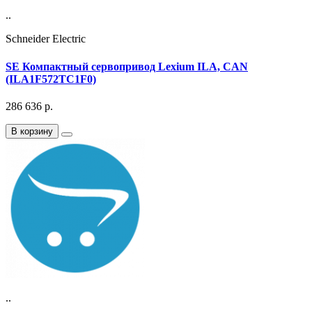
..
Schneider Electric
SE Компактный сервопривод Lexium ILA, CAN
(ILA1F572TC1F0)
286 636
р.
В корзину
..