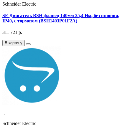
Schneider Electric
SE Двигатель BSH фланец 140мм 25,4 Нм, без шпонки,
IP40, с тормозом (BSH1403P01F2A)
311 721
р.
В корзину
..
Schneider Electric