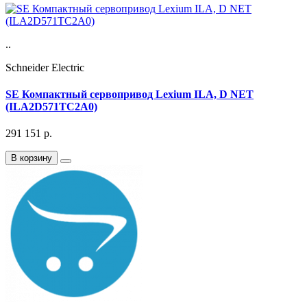
..
Schneider Electric
SE Компактный сервопривод Lexium ILA, D NET
(ILA2D571TC2A0)
291 151
р.
В корзину