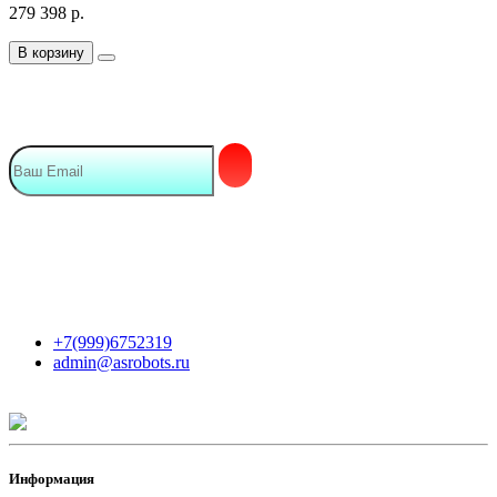
279 398
р.
В корзину
Подписка на Email рассылку
Мы в сети
Контакты
+7(999)6752319
admin@asrobots.ru
Информация