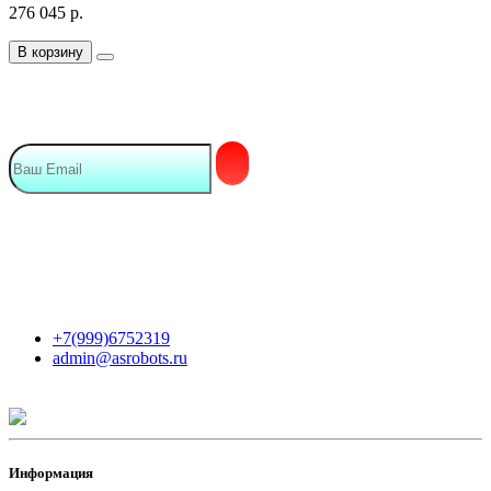
276 045
р.
В корзину
Подписка на Email рассылку
Мы в сети
Контакты
+7(999)6752319
admin@asrobots.ru
Информация