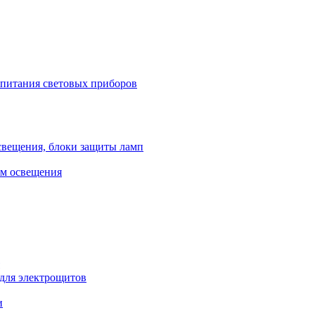
 питания световых приборов
свещения, блоки защиты ламп
ем освещения
 для электрощитов
и