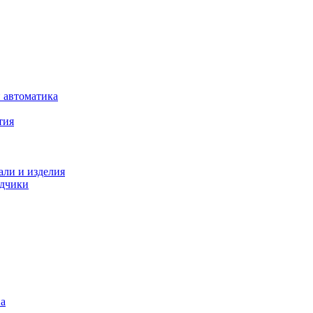
 автоматика
тия
али и изделия
одчики
на