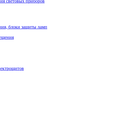
ния световых приборов
ния, блоки защиты ламп
вещения
лектрощитов