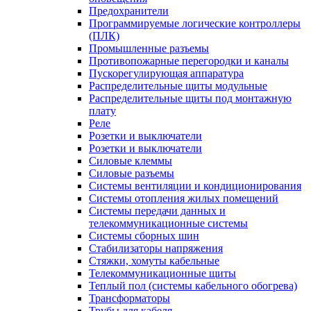
Предохранители
Программируемые логические контроллеры
(ПЛК)
Промышленные разъемы
Противопожарные перегородки и каналы
Пускорегулирующая аппаратура
Распределительные щиты модульные
Распределительные щиты под монтажную
плату
Реле
Розетки и выключатели
Розетки и выключатели
Силовые клеммы
Силовые разъемы
Системы вентиляции и кондиционирования
Системы отопления жилых помещений
Системы передачи данных и
телекоммуникационные системы
Системы сборных шин
Стабилизаторы напряжения
Стяжки, хомуты кабельные
Телекоммуникационные щиты
Теплый пол (системы кабельного обогрева)
Трансформаторы
Трубы для кабеля