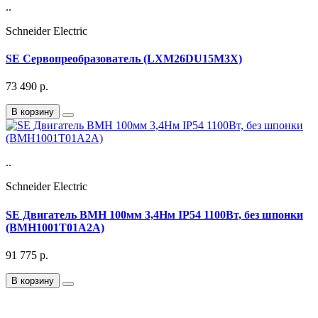
..
Schneider Electric
SE Сервопреобразователь (LXM26DU15M3X)
73 490
р.
В корзину
..
Schneider Electric
SE Двигатель BMH 100мм 3,4Нм IP54 1100Вт, без шпонки
(BMH1001T01A2A)
91 775
р.
В корзину
Подписка на Email рассылку