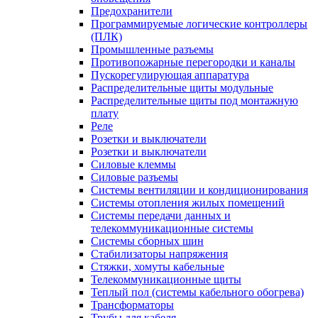
Предохранители
Программируемые логические контроллеры
(ПЛК)
Промышленные разъемы
Противопожарные перегородки и каналы
Пускорегулирующая аппаратура
Распределительные щиты модульные
Распределительные щиты под монтажную
плату
Реле
Розетки и выключатели
Розетки и выключатели
Силовые клеммы
Силовые разъемы
Системы вентиляции и кондиционирования
Системы отопления жилых помещений
Системы передачи данных и
телекоммуникационные системы
Системы сборных шин
Стабилизаторы напряжения
Стяжки, хомуты кабельные
Телекоммуникационные щиты
Теплый пол (системы кабельного обогрева)
Трансформаторы
Трубы для кабеля