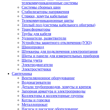
телекоммуникационные системы
Системы сборных шин
Стабилизаторы напряжения
Стяжки, хомуты кабельные
Телекоммуникационные щиты
Теплый пол (системы кабельного обогрева)
Трансформаторы
Трубы для кабеля
Удлинители, разветвители
Устройства защитного отключения (УЗО)
Шинопровод
Штеккеры для подключения электропитания
Щиты и панели для измерительных приборов
Щиты учета
Электродвигатели
Электросчетчики
Сантехника
Вентиляционное оборудование
Водонагреватели
Детали трубопроводов, хомуты и крепеж
Запорная арматура и электроприводы
Коллекторы и коллекторные группы
Котлы и горелки
Металлопрокат
Насосы и насосное оборудование