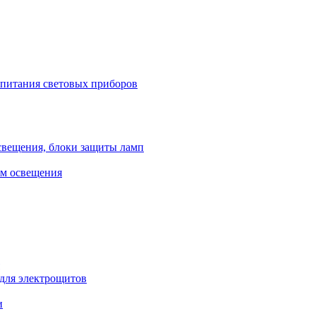
 питания световых приборов
свещения, блоки защиты ламп
ем освещения
 для электрощитов
и