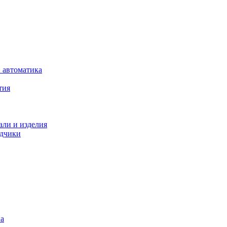
 автоматика
тия
али и изделия
одчики
на