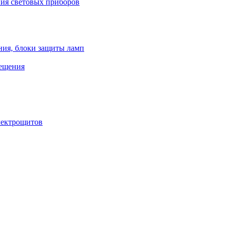
ния световых приборов
ния, блоки защиты ламп
вещения
лектрощитов