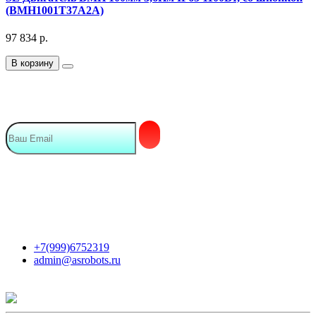
(BMH1001T37A2A)
97 834
р.
В корзину
Подписка на Email рассылку
Мы в сети
Контакты
+7(999)6752319
admin@asrobots.ru