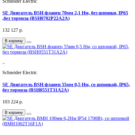
Schneider Electric
SE Двигатель BSH фланец 70мм 2,1 Нм, без шпонки, IP65
,без тормоза (BSH0702P22A2A)
132 127
р.
В корзину
..
Schneider Electric
SE Двигатель BSH фланец 55мм 0,5 Нм, со шпонкой, IP65,
без тормоза (BSH0551T31A2A)
103 224
р.
В корзину
..