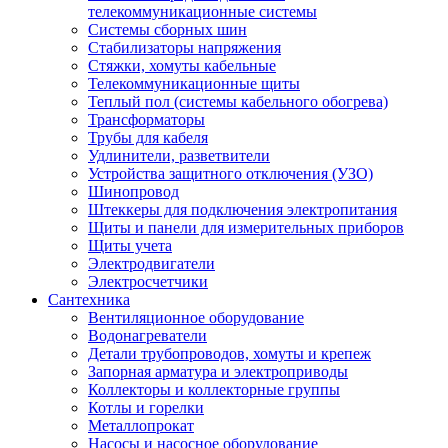
телекоммуникационные системы
Системы сборных шин
Стабилизаторы напряжения
Стяжки, хомуты кабельные
Телекоммуникационные щиты
Теплый пол (системы кабельного обогрева)
Трансформаторы
Трубы для кабеля
Удлинители, разветвители
Устройства защитного отключения (УЗО)
Шинопровод
Штеккеры для подключения электропитания
Щиты и панели для измерительных приборов
Щиты учета
Электродвигатели
Электросчетчики
Сантехника
Вентиляционное оборудование
Водонагреватели
Детали трубопроводов, хомуты и крепеж
Запорная арматура и электроприводы
Коллекторы и коллекторные группы
Котлы и горелки
Металлопрокат
Насосы и насосное оборудование