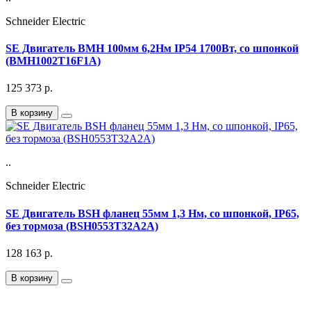
Schneider Electric
SE Двигатель BMH 100мм 6,2Нм IP54 1700Вт, со шпонкой
(BMH1002T16F1A)
125 373
р.
В корзину
..
Schneider Electric
SE Двигатель BSH фланец 55мм 1,3 Нм, со шпонкой, IP65,
без тормоза (BSH0553T32A2A)
128 163
р.
В корзину
Подписка на Email рассылку