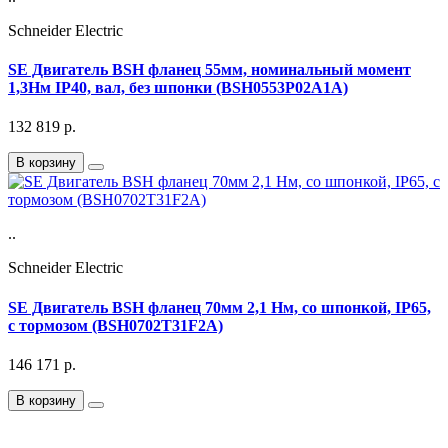
Schneider Electric
SE Двигатель BSH фланец 55мм, номинальный момент
1,3Нм IP40, вал, без шпонки (BSH0553P02A1A)
132 819
р.
В корзину
..
Schneider Electric
SE Двигатель BSH фланец 70мм 2,1 Нм, со шпонкой, IP65,
с тормозом (BSH0702T31F2A)
146 171
р.
В корзину
Подписка на Email рассылку