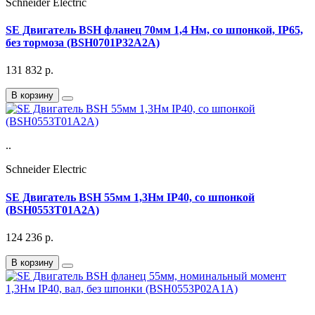
Schneider Electric
SE Двигатель BSH фланец 70мм 1,4 Нм, со шпонкой, IP65,
без тормоза (BSH0701P32A2A)
131 832
р.
В корзину
..
Schneider Electric
SE Двигатель BSH 55мм 1,3Нм IP40, со шпонкой
(BSH0553T01A2A)
124 236
р.
В корзину
..