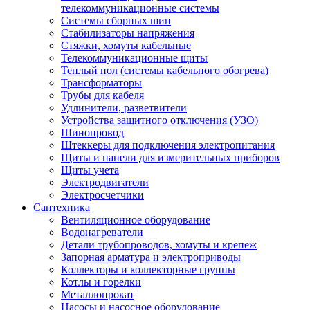
телекоммуникационные системы
Системы сборных шин
Стабилизаторы напряжения
Стяжки, хомуты кабельные
Телекоммуникационные щиты
Теплый пол (системы кабельного обогрева)
Трансформаторы
Трубы для кабеля
Удлинители, разветвители
Устройства защитного отключения (УЗО)
Шинопровод
Штеккеры для подключения электропитания
Щиты и панели для измерительных приборов
Щиты учета
Электродвигатели
Электросчетчики
Сантехника
Вентиляционное оборудование
Водонагреватели
Детали трубопроводов, хомуты и крепеж
Запорная арматура и электроприводы
Коллекторы и коллекторные группы
Котлы и горелки
Металлопрокат
Насосы и насосное оборудование