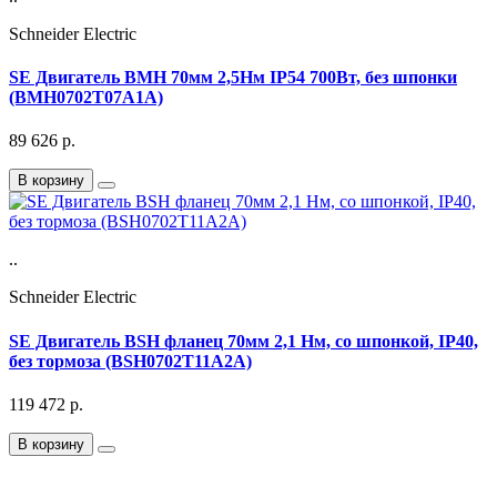
Schneider Electric
SE Двигатель BMH 70мм 2,5Нм IP54 700Вт, без шпонки
(BMH0702T07A1A)
89 626
р.
В корзину
..
Schneider Electric
SE Двигатель BSH фланец 70мм 2,1 Нм, со шпонкой, IP40,
без тормоза (BSH0702T11A2A)
119 472
р.
В корзину
Подписка на Email рассылку