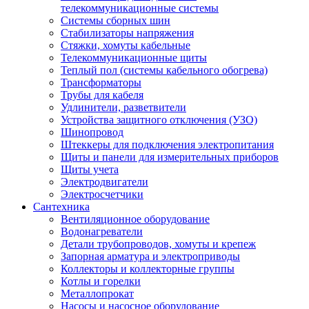
телекоммуникационные системы
Системы сборных шин
Стабилизаторы напряжения
Стяжки, хомуты кабельные
Телекоммуникационные щиты
Теплый пол (системы кабельного обогрева)
Трансформаторы
Трубы для кабеля
Удлинители, разветвители
Устройства защитного отключения (УЗО)
Шинопровод
Штеккеры для подключения электропитания
Щиты и панели для измерительных приборов
Щиты учета
Электродвигатели
Электросчетчики
Сантехника
Вентиляционное оборудование
Водонагреватели
Детали трубопроводов, хомуты и крепеж
Запорная арматура и электроприводы
Коллекторы и коллекторные группы
Котлы и горелки
Металлопрокат
Насосы и насосное оборудование