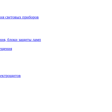
ния световых приборов
ния, блоки защиты ламп
вещения
лектрощитов