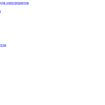
 для электрощитов
и
тели