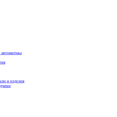
 автоматика
тия
али и изделия
одчики