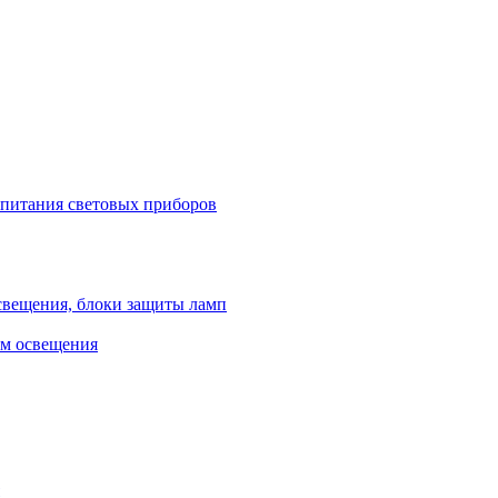
 питания световых приборов
свещения, блоки защиты ламп
ем освещения