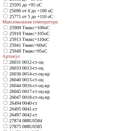
25595
до +95 oC
25696
от 0 до +100 oC
25771
от 5 до +110 oC
Максимальная температура
25909
Тмакс=100оС
25910
Тмакс=105оС
25913
Тмакс=110оС
25941
Тмакс=60оС
25949
Тмакс=95оС
Артикул
26031
0012-ст-оц
26033
0013-ст-оц
26036
0014-ст-оц-кр
26040
0015-ст-оц
26044
0016-ст-оц-кр
26045
0017-ст-оц-кр
26047
0018-ст-оц-кр
26494
0040-ст
26495
0041-ст
26497
0042-ст
27874
088U0584
27875
088U0585