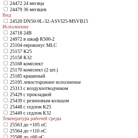
24472
24 месяца
24479
36 месяцев
Вид
24520
DN50-9L-32-ASVI25-MSVB15
Исполнение
24718
24В
24972
в шкаф R500-2
25104
евроконус MLC
25157
К25
25158
К32
25168
комплект
25170
комплект (2 шт.)
25185
крашеный
25195
левостороннее исполнение
25313
с воздухоотводчиком
25429
с прокладкой
25439
с резиновым кольцом
25448
с седлом К25
25449
с седлом К32
Температура рабочей среды
25563
до +105 oC
25564
до +110 oC
25588
до +60 oC