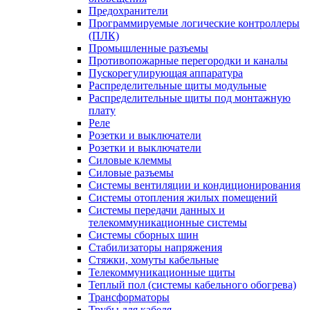
Предохранители
Программируемые логические контроллеры
(ПЛК)
Промышленные разъемы
Противопожарные перегородки и каналы
Пускорегулирующая аппаратура
Распределительные щиты модульные
Распределительные щиты под монтажную
плату
Реле
Розетки и выключатели
Розетки и выключатели
Силовые клеммы
Силовые разъемы
Системы вентиляции и кондиционирования
Системы отопления жилых помещений
Системы передачи данных и
телекоммуникационные системы
Системы сборных шин
Стабилизаторы напряжения
Стяжки, хомуты кабельные
Телекоммуникационные щиты
Теплый пол (системы кабельного обогрева)
Трансформаторы
Трубы для кабеля