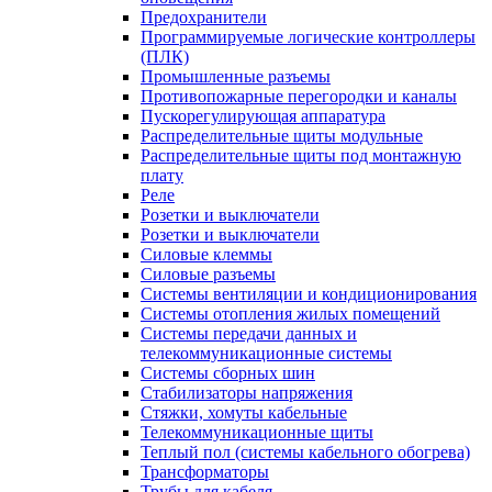
Предохранители
Программируемые логические контроллеры
(ПЛК)
Промышленные разъемы
Противопожарные перегородки и каналы
Пускорегулирующая аппаратура
Распределительные щиты модульные
Распределительные щиты под монтажную
плату
Реле
Розетки и выключатели
Розетки и выключатели
Силовые клеммы
Силовые разъемы
Системы вентиляции и кондиционирования
Системы отопления жилых помещений
Системы передачи данных и
телекоммуникационные системы
Системы сборных шин
Стабилизаторы напряжения
Стяжки, хомуты кабельные
Телекоммуникационные щиты
Теплый пол (системы кабельного обогрева)
Трансформаторы
Трубы для кабеля