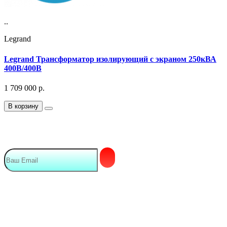
..
Legrand
Legrand Трансформатор изолирующий с экраном 250кВА
400В/400В
1 709 000
р.
В корзину
Подписка на Email рассылку
Мы в сети
Контакты