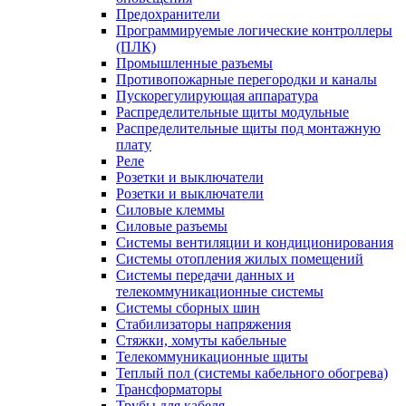
Предохранители
Программируемые логические контроллеры
(ПЛК)
Промышленные разъемы
Противопожарные перегородки и каналы
Пускорегулирующая аппаратура
Распределительные щиты модульные
Распределительные щиты под монтажную
плату
Реле
Розетки и выключатели
Розетки и выключатели
Силовые клеммы
Силовые разъемы
Системы вентиляции и кондиционирования
Системы отопления жилых помещений
Системы передачи данных и
телекоммуникационные системы
Системы сборных шин
Стабилизаторы напряжения
Стяжки, хомуты кабельные
Телекоммуникационные щиты
Теплый пол (системы кабельного обогрева)
Трансформаторы
Трубы для кабеля