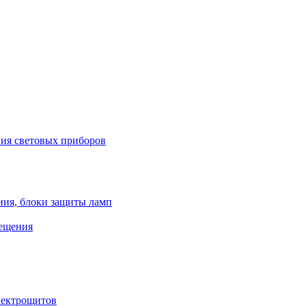
ния световых приборов
ния, блоки защиты ламп
вещения
лектрощитов