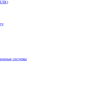
(ПЛК)
ту
ионные системы