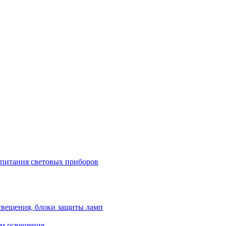
 питания световых приборов
свещения, блоки защиты ламп
ем освещения