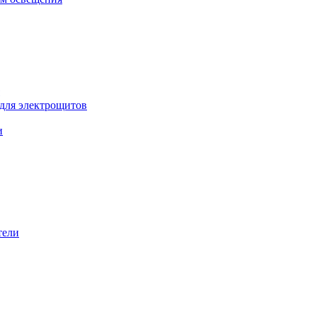
 для электрощитов
и
тели