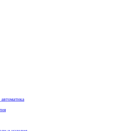
 автоматика
тия
али и изделия