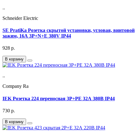
..
Schneider Electric
SE PratiKa Розетка скрытой установки, угловая, винтовой
зажим, 16А 3P+N+E 380V IP44
928
р.
В корзину
..
Company Ra
IEK Розетка 224 переносная 3Р+РЕ 32А 380В IP44
730
р.
В корзину
..