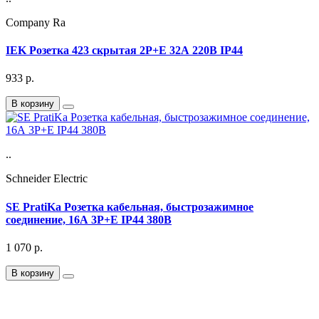
Company Ra
IEK Розетка 423 скрытая 2Р+Е 32А 220В IP44
933
р.
В корзину
..
Schneider Electric
SE PratiKa Розетка кабельная, быстрозажимное
соединение, 16А 3P+E IP44 380В
1 070
р.
В корзину
Подписка на Email рассылку