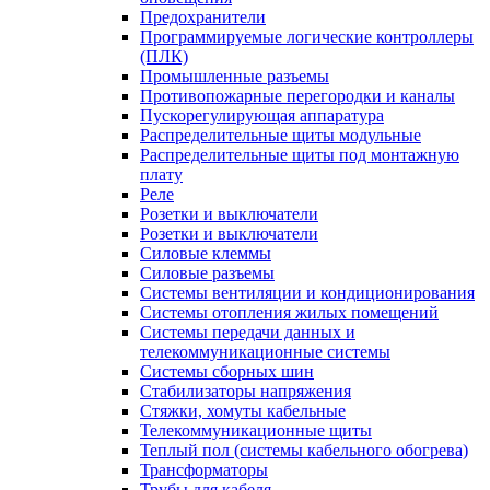
Предохранители
Программируемые логические контроллеры
(ПЛК)
Промышленные разъемы
Противопожарные перегородки и каналы
Пускорегулирующая аппаратура
Распределительные щиты модульные
Распределительные щиты под монтажную
плату
Реле
Розетки и выключатели
Розетки и выключатели
Силовые клеммы
Силовые разъемы
Системы вентиляции и кондиционирования
Системы отопления жилых помещений
Системы передачи данных и
телекоммуникационные системы
Системы сборных шин
Стабилизаторы напряжения
Стяжки, хомуты кабельные
Телекоммуникационные щиты
Теплый пол (системы кабельного обогрева)
Трансформаторы
Трубы для кабеля