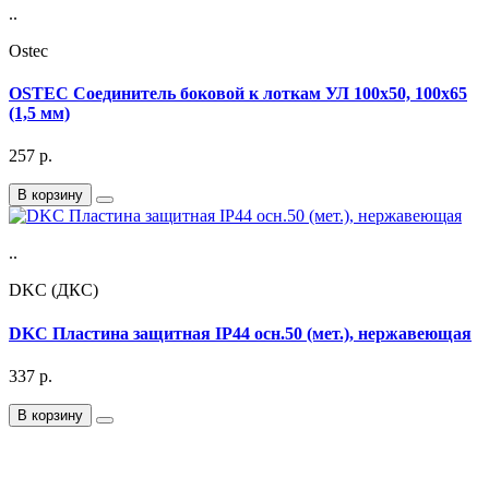
..
Ostec
OSTEC Соединитель боковой к лоткам УЛ 100х50, 100х65
(1,5 мм)
257
р.
В корзину
..
DKC (ДКС)
DKC Пластина защитная IP44 осн.50 (мет.), нержавеющая
337
р.
В корзину
Подписка на Email рассылку