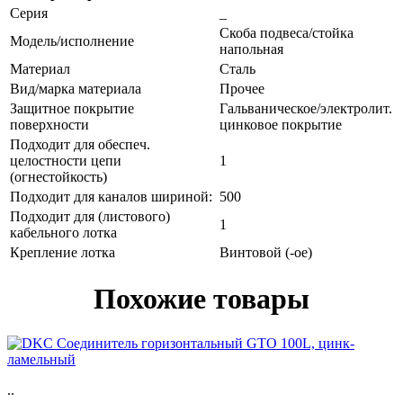
Серия
_
Скоба подвеса/стойка
Модель/исполнение
напольная
Материал
Сталь
Вид/марка материала
Прочее
Защитное покрытие
Гальваническое/электролит.
поверхности
цинковое покрытие
Подходит для обеспеч.
целостности цепи
1
(огнестойкость)
Подходит для каналов шириной:
500
Подходит для (листового)
1
кабельного лотка
Крепление лотка
Винтовой (-ое)
Похожие товары
..