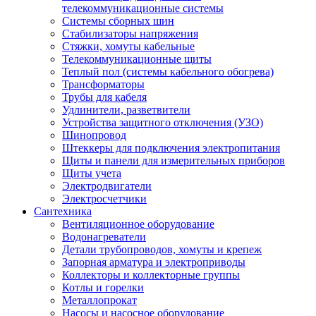
телекоммуникационные системы
Системы сборных шин
Стабилизаторы напряжения
Стяжки, хомуты кабельные
Телекоммуникационные щиты
Теплый пол (системы кабельного обогрева)
Трансформаторы
Трубы для кабеля
Удлинители, разветвители
Устройства защитного отключения (УЗО)
Шинопровод
Штеккеры для подключения электропитания
Щиты и панели для измерительных приборов
Щиты учета
Электродвигатели
Электросчетчики
Сантехника
Вентиляционное оборудование
Водонагреватели
Детали трубопроводов, хомуты и крепеж
Запорная арматура и электроприводы
Коллекторы и коллекторные группы
Котлы и горелки
Металлопрокат
Насосы и насосное оборудование