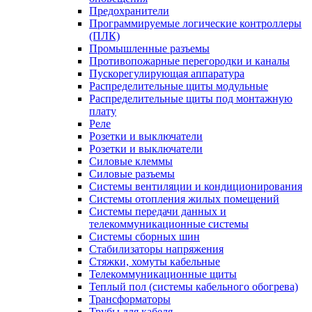
Предохранители
Программируемые логические контроллеры
(ПЛК)
Промышленные разъемы
Противопожарные перегородки и каналы
Пускорегулирующая аппаратура
Распределительные щиты модульные
Распределительные щиты под монтажную
плату
Реле
Розетки и выключатели
Розетки и выключатели
Силовые клеммы
Силовые разъемы
Системы вентиляции и кондиционирования
Системы отопления жилых помещений
Системы передачи данных и
телекоммуникационные системы
Системы сборных шин
Стабилизаторы напряжения
Стяжки, хомуты кабельные
Телекоммуникационные щиты
Теплый пол (системы кабельного обогрева)
Трансформаторы
Трубы для кабеля