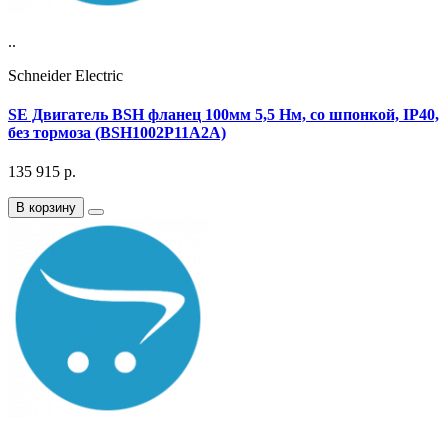
..
Schneider Electric
SE Двигатель BSH фланец 100мм 5,5 Нм, со шпонкой, IP40,
без тормоза (BSH1002P11A2A)
135 915
р.
В корзину
..