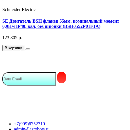
Schneider Electric
SE Двигатель BSH фланец 55мм, номинальный момент
0,9Нм IP40, вал, без шпонки (BSH0552P01F1A)
123 805
р.
В корзину
Подписка на Email рассылку
Мы в сети
Контакты
+7(999)6752319
admin@asrobots.ru