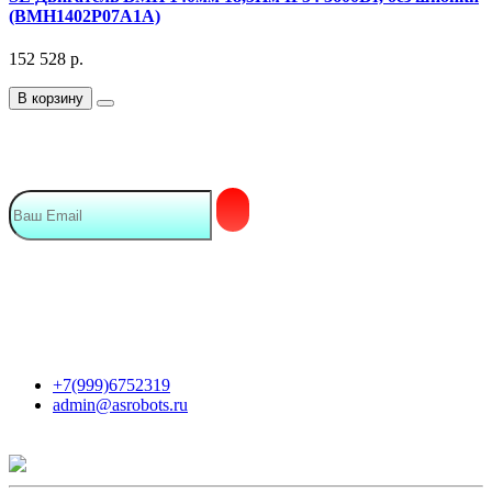
(BMH1402P07A1A)
152 528
р.
В корзину
Подписка на Email рассылку
Мы в сети
Контакты
+7(999)6752319
admin@asrobots.ru