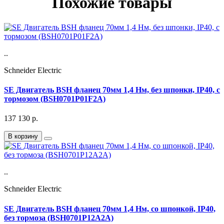
Похожие товары
..
Schneider Electric
SE Двигатель BSH фланец 70мм 1,4 Нм, без шпонки, IP40, с
тормозом (BSH0701P01F2A)
137 130
р.
В корзину
..
Schneider Electric
SE Двигатель BSH фланец 70мм 1,4 Нм, со шпонкой, IP40,
без тормоза (BSH0701P12A2A)