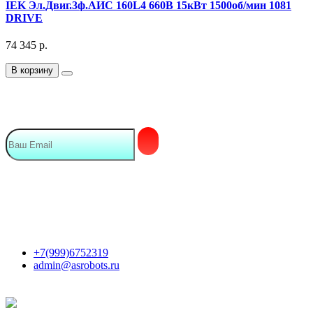
IEK Эл.Двиг.3ф.АИС 160L4 660В 15кВт 1500об/мин 1081
DRIVE
74 345
р.
В корзину
Подписка на Email рассылку
Мы в сети
Контакты
+7(999)6752319
admin@asrobots.ru